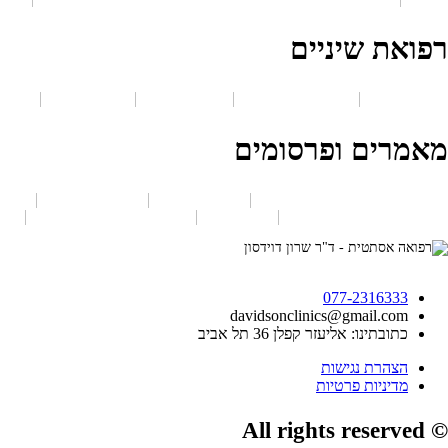
רפואת שיניים
הלבנת שיניים
חיוך חושף חניכיים
חריקת שיניים
ציפוי חרסינה
מאמרים ופרסומים
פיסול פנים – מילוי באזור הרקות
עיצוב שפתיים
חניכיים חשופות
מה
הם הכללים לעיצוב שפתיים
חומר מילוי
טיפולים אסתטיים לגברים
Facebook
Youtube
Instagram
077-2316333
davidsonclinics@gmail.com
כתובתינו: אליעזר קפלן 36 תל אביב
הצהרת נגישות
מדיניות פרטיות
© All rights reserved