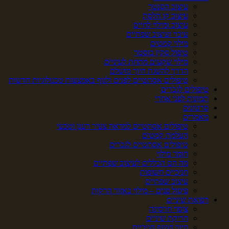
עיצוב הסנטר
עיצוב קו הלסת
עיצוב ומילוי לחיים
עיבוי ועיצוב שפתיים
מילוי קמטים
טיפול סקין בוסטר
מילוי שקעים מתחת לעיניים
הדרך להשגת חיוך מושלם
טיפולים אסתטיים לפנים ולגוף באמצעות טכנולוגיות חדשות
טיפולים לגברים
תמונות לפני אחרי
סרטונים
מאמרים
טיפולים אסתטיים למראה צעיר רענן וטבעי
העלמת קמטים
טיפולים אסתטיים לגברים
חומר מילוי
מה הם הכללים לעיצוב שפתיים
חניכיים חשופות
עיצוב שפתיים
פיסול פנים – מילוי באזור הרקות
רפואת שיניים
ציפוי חרסינה
חריקת שיניים
חיוך חושף חניכיים