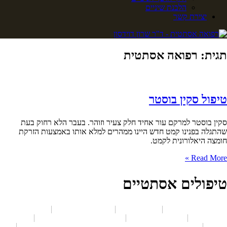
הלבנת שיניים
יצירת קשר
תגית: רפואה אסתטית
טיפול סקין בוסטר
סקין בוסטר למרקם עור אחיד חלק צעיר וזוהר. בעבר הלא רחוק בעת
שהתגלה בפנינו קמט חדש היינו ממהרים למלא אותו באמצעות הזרקת
חומצה היאלורונית לקמט.
Read More »
טיפולים אסתטיים
עיבוי ועיצוב שפתיים
מילוי קמטים
עיצוב ומילוי לחיים
הדרך להשגת
חיוך מושלם
טיפול סקין בוסטר
מילוי שקעים מתחת לעיניים
עיצוב
הסנטר
טיפולים אסתטיים לפנים ולגוף באמצעות טכנולוגיות חדשות