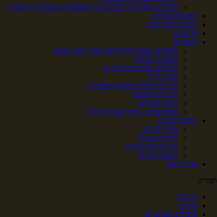
טיפולים אסתטיים לפנים ולגוף באמצעות טכנולוגיות חדשות
טיפולים לגברים
תמונות לפני אחרי
סרטונים
מאמרים
טיפולים אסתטיים למראה צעיר רענן וטבעי
העלמת קמטים
טיפולים אסתטיים לגברים
חומר מילוי
מה הם הכללים לעיצוב שפתיים
חניכיים חשופות
עיצוב שפתיים
פיסול פנים – מילוי באזור הרקות
רפואת שיניים
ציפוי חרסינה
חריקת שיניים
חיוך חושף חניכיים
הלבנת שיניים
יצירת קשר
תפריט
דף בית
אודות
טיפולים אסתטיים