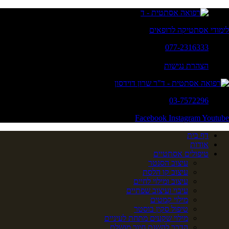
לימודי אסתטיקה לרופאים
077-2316333
א' - ה': 20:00 - 10:00
הצהרת נגישות
03-7572296
Facebook
Instagram
Youtube
דף בית
אודות
טיפולים אסתטיים
עיצוב הסנטר
עיצוב קו הלסת
עיצוב ומילוי לחיים
עיבוי ועיצוב שפתיים
מילוי קמטים
טיפול סקין בוסטר
מילוי שקעים מתחת לעיניים
הדרך להשגת חיוך מושלם