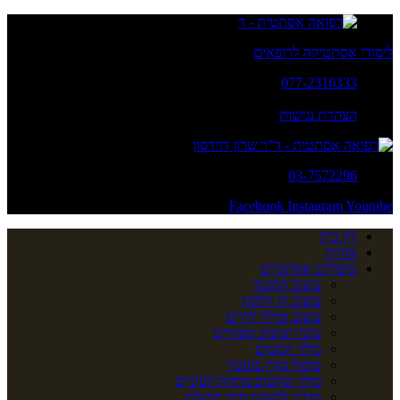
לימודי אסתטיקה לרופאים
077-2316333
א' - ה': 20:00 - 10:00
הצהרת נגישות
03-7572296
Facebook
Instagram
Youtube
דף בית
אודות
טיפולים אסתטיים
עיצוב הסנטר
עיצוב קו הלסת
עיצוב ומילוי לחיים
עיבוי ועיצוב שפתיים
מילוי קמטים
טיפול סקין בוסטר
מילוי שקעים מתחת לעיניים
הדרך להשגת חיוך מושלם