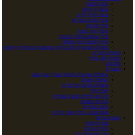
עיצוב הסנטר
עיצוב קו הלסת
עיצוב ומילוי לחיים
עיבוי ועיצוב שפתיים
מילוי קמטים
טיפול סקין בוסטר
מילוי שקעים מתחת לעיניים
הדרך להשגת חיוך מושלם
טיפולים אסתטיים לפנים ולגוף באמצעות טכנולוגיות חדשות
טיפולים לגברים
תמונות לפני אחרי
סרטונים
מאמרים
טיפולים אסתטיים למראה צעיר רענן וטבעי
העלמת קמטים
טיפולים אסתטיים לגברים
חומר מילוי
מה הם הכללים לעיצוב שפתיים
חניכיים חשופות
עיצוב שפתיים
פיסול פנים – מילוי באזור הרקות
רפואת שיניים
ציפוי חרסינה
חריקת שיניים
חיוך חושף חניכיים