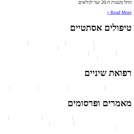
החל משנות ה-20 ועד לגילאים
Read More »
טיפולים אסתטיים
עיבוי ועיצוב שפתיים
מילוי קמטים
עיצוב ומילוי לחיים
הדרך
להשגת חיוך מושלם
טיפול סקין בוסטר
מילוי שקעים מתחת
לעיניים
עיצוב הסנטר
טיפולים אסתטיים לפנים ולגוף באמצעות
טכנולוגיות חדשות
רפואת שיניים
הלבנת שיניים
חיוך חושף חניכיים
חריקת שיניים
ציפוי חרסינה
מאמרים ופרסומים
פיסול פנים – מילוי באזור הרקות
עיצוב שפתיים
חניכיים חשופות
מה הם הכללים לעיצוב שפתיים
חומר מילוי
טיפולים אסתטיים
לגברים