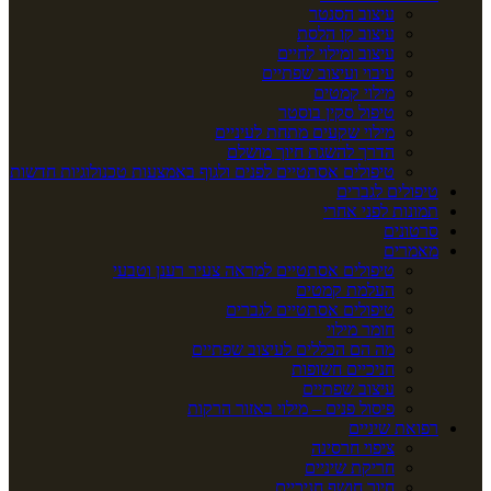
עיצוב הסנטר
עיצוב קו הלסת
עיצוב ומילוי לחיים
עיבוי ועיצוב שפתיים
מילוי קמטים
טיפול סקין בוסטר
מילוי שקעים מתחת לעיניים
הדרך להשגת חיוך מושלם
טיפולים אסתטיים לפנים ולגוף באמצעות טכנולוגיות חדשות
טיפולים לגברים
תמונות לפני אחרי
סרטונים
מאמרים
טיפולים אסתטיים למראה צעיר רענן וטבעי
העלמת קמטים
טיפולים אסתטיים לגברים
חומר מילוי
מה הם הכללים לעיצוב שפתיים
חניכיים חשופות
עיצוב שפתיים
פיסול פנים – מילוי באזור הרקות
רפואת שיניים
ציפוי חרסינה
חריקת שיניים
חיוך חושף חניכיים