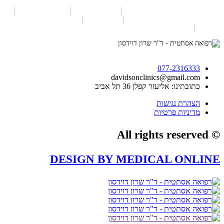
פיסול פנים – מילוי באזור הרקות
עיצוב שפתיים
חניכיים חשופות
מה הם הכללים לעיצוב שפתיים
חומר מילוי
טיפולים אסתטיים
לגברים
Facebook
Youtube
Instagram
077-2316333
davidsonclinics@gmail.com
כתובתינו: אליעזר קפלן 36 תל אביב
הצהרת נגישות
מדיניות פרטיות
© All rights reserved
DESIGN BY MEDICAL ONLINE