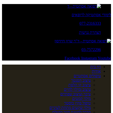
לימודי אסתטיקה לרופאים
077-2316333
א' - ה': 20:00 - 10:00
הצהרת נגישות
03-7572296
Facebook
Instagram
Youtube
דף בית
אודות
טיפולים אסתטיים
עיצוב הסנטר
עיצוב קו הלסת
עיצוב ומילוי לחיים
עיבוי ועיצוב שפתיים
מילוי קמטים
טיפול סקין בוסטר
מילוי שקעים מתחת לעיניים
הדרך להשגת חיוך מושלם