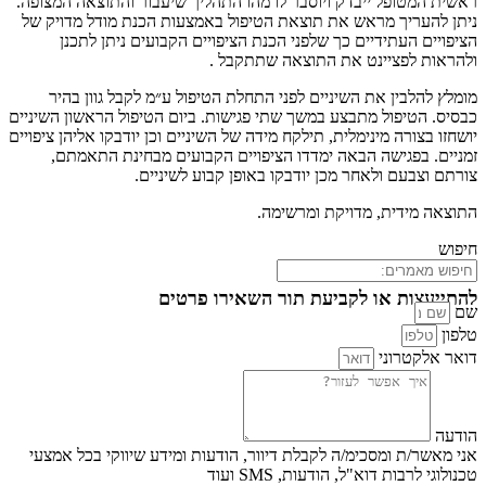
ראשית המטופל ייבדק ויוסבר לו מהו התהליך שיעבור והתוצאה המצופה.
ניתן להעריך מראש את תוצאת הטיפול באמצעות הכנת מודל מדויק של
הציפויים העתידיים כך שלפני הכנת הציפויים הקבועים ניתן לתכנן
ולהראות לפציינט את התוצאה שתתקבל .
מומלץ להלבין את השיניים לפני התחלת הטיפול ע״מ לקבל גוון בהיר
כבסיס. הטיפול מתבצע במשך שתי פגישות. ביום הטיפול הראשון השיניים
יושחזו בצורה מינימלית, תילקח מידה של השיניים וכן יודבקו אליהן ציפויים
זמניים. בפגישה הבאה ימדדו הציפויים הקבועים מבחינת התאמתם,
צורתם וצבעם ולאחר מכן יודבקו באופן קבוע לשיניים.
התוצאה מידית, מדויקת ומרשימה.
חיפוש
להתייעצות או לקביעת תור השאירו פרטים
שם
טלפון
דואר אלקטרוני
הודעה
אני מאשר/ת ומסכימ/ה לקבלת דיוור, הודעות ומידע שיווקי בכל אמצעי
טכנולוגי לרבות דוא"ל, הודעות, SMS ועוד