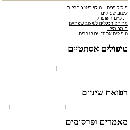
פיסול פנים – מילוי באזור הרקות
עיצוב שפתיים
חניכיים חשופות
מה הם הכללים לעיצוב שפתיים
חומר מילוי
טיפולים אסתטיים לגברים
טיפולים אסתטיים
עיבוי ועיצוב שפתיים
מילוי קמטים
עיצוב ומילוי לחיים
הדרך
להשגת חיוך מושלם
טיפול סקין בוסטר
מילוי שקעים מתחת
לעיניים
עיצוב הסנטר
טיפולים אסתטיים לפנים ולגוף באמצעות
טכנולוגיות חדשות
רפואת שיניים
הלבנת שיניים
חיוך חושף חניכיים
חריקת שיניים
ציפוי חרסינה
מאמרים ופרסומים