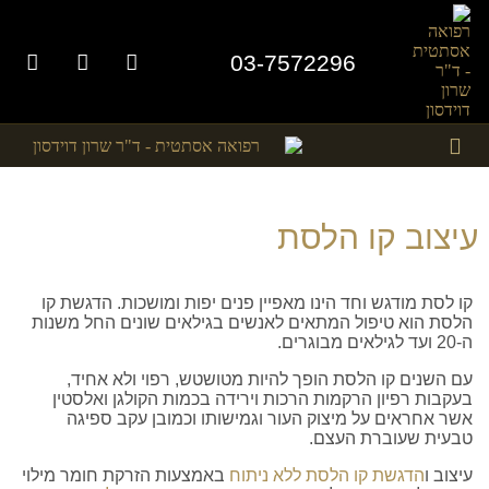
03-7572296
תמונות לפני אחרי
טיפולים אסתטיים
עיצוב קו הלסת
קו לסת מודגש וחד הינו מאפיין פנים יפות ומושכות. הדגשת קו
הלסת הוא טיפול המתאים לאנשים בגילאים שונים החל משנות
ה-20 ועד לגילאים מבוגרים.
עם השנים קו הלסת הופך להיות מטושטש, רפוי ולא אחיד,
בעקבות רפיון הרקמות הרכות וירידה בכמות הקולגן ואלסטין
אשר אחראים על מיצוק העור וגמישותו וכמובן עקב ספיגה
טבעית שעוברת העצם.
עיצוב ו
הדגשת קו הלסת ללא ניתוח
באמצעות הזרקת חומר מילוי