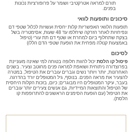
תורם למראה אטרקטיבי ושומר על פרופורציות נכונות
בפנים.
סיכונים ותופעות לוואי
תופעות הלוואי האפשריות קלות יחסית ועשויות לכלול שטפי דם
ונפיחויות לאחר הזרקה שיחלפו עד 48 שעות, אסימטריה בשל
בצקת שתחלוף ביום למחרת או שטף דם תת עורי (טיפול
באמצעות קנולה מפחית את הופעת שטפי הדם הללו)
לסיכום
פיסול קו הלסת
יכול להוות חלופה בטוחה למי שאינה מעוניינת
בפרוצדורה ניתוחית ושואפת למראה פנים מחוטב וצעיר. בשנים
האחרונות, יותר ויותר נשים וגברים עוברים את הטיפול, במטרה
להצעיר את מראה הפנים. בנוסף, גיל המטופלים יורד בהדרגה.
בעבר, עיקר המטופלים היו מבוגרים; כיום, בזכות הקלות היחסית
של הטיפול והתוצאות המיידיות, גם אנשים צעירים יותר עוברים
את הטיפול (עם הופעת הסימנים הראשונים להתרופפות קו
הלסת).