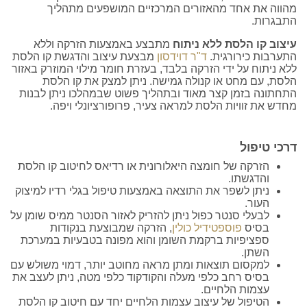
מהווה את אחד מהאזורים המרכזיים המושפעים מתהליך
התבגרות.
עיצוב קו הלסת ללא ניתוח
מתבצע באמצעות הזרקה וללא
התערבות כירורגית.
ד"ר דוידסון
מבצעת עיצוב והדגשת קו הלסת
ללא ניתוח על ידי הזרקה בלבד, בעזרת חומר מילוי המוזרק באזור
הלסת, עם מחט או קנולה גמישה. ניתן למצק את קו הלסת
התחתונה בזמן קצר מאוד ובתהליך פשוט שבמהלכו ניתן לבנות
מחדש את זוויות הלסת למראה צעיר, פרופורציונלי ויפה.
דרכי טיפול
הזרקה של חומצה היאלורונית או רדיאס לחיטוב קו הלסת
והדגשתו.
ניתן לשפר את התוצאה באמצעות טיפול בגלי רדיו למיצוק
העור.
לבעלי סנטר כפול ניתן להזריק לאזור הסנטר ממיס שומן על
בסיס
פוספטידיל כולין
, הזרקה שמבוצעת בנקודות
ספציפיות ברקמת השומן והוא מפונה בטבעיות במערכת
השתן.
למקסום תוצאות ומתן מראה מחוטב יותר, דמוי משולש עם
בסיס רחב כלפי מעלה והקודקוד כלפי מטה, ניתן לעצב את
עצמות הלחיים.
הטיפול של עיצוב עצמות הלחיים יחד עם חיטוב קו הלסת