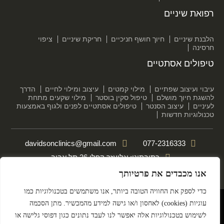
רפואת שיניים
הלבנת שיניים
חיוך חושף חניכיים
חריקת שיניים
ציפוי
חרסינה
טיפולים אסתטיים
עיבוי ועיצוב שפתיים
מילוי קמטים
עיצוב ומילוי לחיים
הדרך
להשגת חיוך מושלם
טיפול סקין בוסטר
מילוי שקעים מתחת
לעיניים
עיצוב הסנטר
טיפולים אסתטיים לפנים ולגוף באמצעות
טכנולוגיות חדשות
davidsonclinics@gmail.com
077-2316333
כתובתינו: אליעזר קפלן 36 תל אביב
אנו מכבדים את פרטיותך
הצהרת נגישות
מדיניות פרטיות
כדי לספק את החוויה הטובה ביותר, אנו משתמשים בטכנולוגיות כמו
עוגיות (cookies) לאחסון ו/או גישה למידע מהמכשיר. מתן הסכמה
DESIGN BY MEDICAL ONLINE
לשימוש בטכנולוגיות אלה יאפשר לנו לעבד נתונים כגון דפוסי גלישה או
© All rights reserved