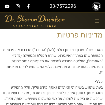
03-7572296
תמונות לפני אחרי
טיפולים אסתטיים
מדיניות פרטיות
מאחר שד"ר שרון דוידסון בע"מ (להלן "החברה") מכבדת את פרטיות
המשתמשים באתרי האינטרנט שהיא מנהלת ומפעילה (להלן-
"האתרים"), החליטה החברה לפרסם את מדיניותה ביחס להגנת
הפרטיות באתרים, והיא מתחייבת כלפי המשתמש לקיים מדיניות
זו.
כללי
בעת שימוש בשירותי האתרים נאסף מידע עליך. חלק מהמידע
מזהה אותך באופן אישי, כלומר בשמך ובכתובתך, מוצרים ושירותים
שרכשת או ביקשת למכור, אמצעי התשלום ששימשו אותך, וכיו"ב.
זהו המידע שאתה מוסר ביודעין, לדוגמה בעת שתירשם לשירותים