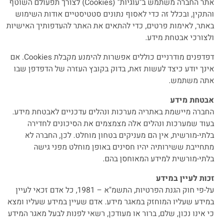
אתר החברה משתמש ב"עוגיות" (Cookies) לצורך תפעולם השוטף
והתקין, ובכלל זה כדי לאסוף נתונים סטטיסטיים אודות השימוש
באתר, לאימות פרטים, כדי להתאים את האתר להעדפותיך האישיות
ולצורכי אבטחת מידע.
דפדפנים מודרניים כוללים אפשרות להימנע מקבלת Cookies. אם
אינך יודע כיצד לעשות זאת, בדוק בקובץ העזרה של הדפדפן שבו
אתה משתמש.
אבטחת מידע
החברה מיישמת באתריה מערכות ונהלים עדכניים לאבטחת מידע.
בעוד שמערכות ונהלים אלה מצמצמים את הסיכונים לחדירה
בלתי-מורשית, אין הם מעניקים בטחון מוחלט. לכן, החברה לא
מתחייבת ששירותיה יהיו חסינים באופן מוחלט מפני גישה
בלתי-מורשית למידע המאוחסן בהם.
זכות לעיין במידע
על-פי חוק הגנת הפרטיות, התשמ"א – 1981, כל אדם זכאי לעיין
במידע שעליו המוחזק במאגר מידע. אדם שעיין במידע שעליו ומצא
כי אינו נכון, שלם, ברור או מעודכן, רשאי לפנות לבעל מאגר המידע