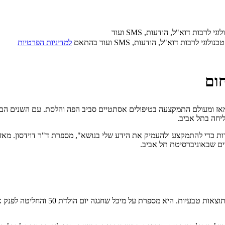
בות דוא"ל, הודעות, SMS ועוד
בות דוא"ל, הודעות, SMS ועוד בהתאם
למדיניות הפרטיות
חום
המקצועית לפני 26 שנים כרופאת שיניים, ומאז ומעולם התמקצעה בטיפולים אסתטיים סביב הפה ו
רות כדי להתמקצע ולהעמיק את הידע שלי בנושא", מספרת ד"ר דוידסון. מא
ים שבאוניברסיטת תל אביב.
ד"ר דוידסון ידועה בעיקר בזכות היד הא