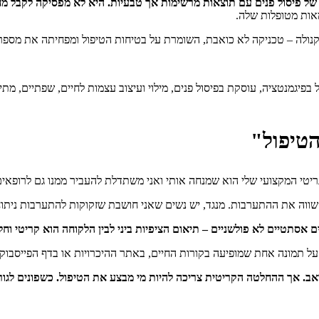
א של פיסול פנים עם תוצאות מרשימות אך טבעיות. היא לא מפסיקה לקבל 
מאות מטופלות שלה.
נולה – טכניקה לא כואבת, השומרת על בטיחות הטיפול ומפחיתה את מספר 
ל בפיגמנטציה, עוסקת בפיסול פנים, מילוי ועיצוב עצמות לחיים, שפתיים, מתי
טיפול"
גריטי המקצועי שלי הוא שמנחה אותי ואני משתדלת להעביר ממנו גם לרופאי
וה את ההתערבות. מנגד, יש נשים שאני חושבת שזקוקות להתערבות ניתוחית
ם אסתטיים לא פולשניים – תיאום הציפיות ביני לבין הלקוחה הוא קריטי וח
על תמונה אחת שמופיעה בקורות החיים, באתר ההיכרויות או בדף הפייסבוק,
אב. אך ההחלטה הקריטית צריכה להיות מי מבצע את הטיפול. כשפונים לגור