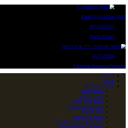
לימודי אסתטיקה לרופאים
077-2316333
א' - ה': 20:00 - 10:00
הצהרת נגישות
03-7572296
Facebook
Instagram
Youtube
דף בית
אודות
טיפולים אסתטיים
עיצוב הסנטר
עיצוב קו הלסת
עיצוב ומילוי לחיים
עיבוי ועיצוב שפתיים
מילוי קמטים
טיפול סקין בוסטר
מילוי שקעים מתחת לעיניים
הדרך להשגת חיוך מושלם