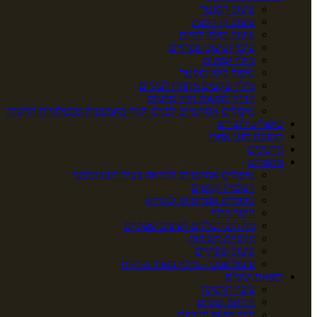
עיצוב הסנטר
עיצוב קו הלסת
עיצוב ומילוי לחיים
עיבוי ועיצוב שפתיים
מילוי קמטים
טיפול סקין בוסטר
מילוי שקעים מתחת לעיניים
הדרך להשגת חיוך מושלם
טיפולים אסתטיים לפנים ולגוף באמצעות טכנולוגיות חדשות
טיפולים לגברים
תמונות לפני אחרי
סרטונים
מאמרים
טיפולים אסתטיים למראה צעיר רענן וטבעי
העלמת קמטים
טיפולים אסתטיים לגברים
חומר מילוי
מה הם הכללים לעיצוב שפתיים
חניכיים חשופות
עיצוב שפתיים
פיסול פנים – מילוי באזור הרקות
רפואת שיניים
ציפוי חרסינה
חריקת שיניים
חיוך חושף חניכיים