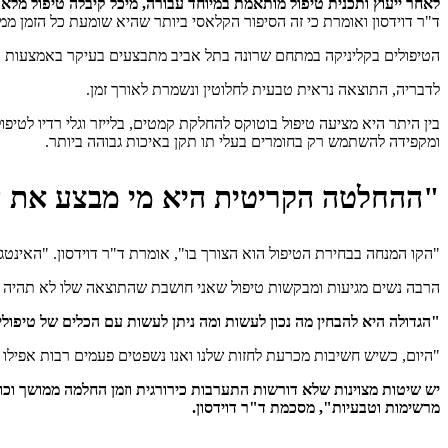
לאחר ייעוץ ותכנית טיפול מותאמת במיוחד עבורה, מיכל קיבלה טיפול מל
ד"ר דוידסון ואומרת כי זה הסיפור הקלאסי ביותר שהיא שומעת כל הזמן מ
הטיפולים בקליניקה במתחם שרונה בתל אביב מתבצעים בעיקר באמצעות ק
לדבריה, התוצאה נראית טבעית לחלוטין ונשמרת לאורך זמן.
בין היתר היא מציעה טיפול בוטוקס להחלקת קמטים, בלייזר וגלי רדיו לטיפו
ומקפידה להשתמש רק בחומרים בעלי תו תקן באיכות גבוהה ביותר.
"ההחלטה הקריטית היא מי מבצע את ה
"הקו המנחה בבחירת הטיפול הוא הצורך בו", אומרת ד"ר דוידסון. "האינט
הרבה נשים מגיעות ומבקשות טיפול שאני חושבת שהתוצאה שלו לא תהיה שו
"הגדולה היא להבחין מה נכון לעשות ומה ניתן לעשות עם הכלים של טיפולי
"היום, כשיש חשיבות מכרעת לחזות שלנו ואנו נשפטים פעמים רבות אפילו 
יש שיטות מצוינות שלא דורשות התערבות כירורגית וזמן החלמה ממושך וכו
מרשימות וטבעיות", מסכמת ד"ר דוידסון.