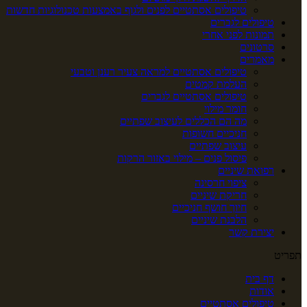
טיפולים אסתטיים לפנים ולגוף באמצעות טכנולוגיות חדשות
טיפולים לגברים
תמונות לפני אחרי
סרטונים
מאמרים
טיפולים אסתטיים למראה צעיר רענן וטבעי
העלמת קמטים
טיפולים אסתטיים לגברים
חומר מילוי
מה הם הכללים לעיצוב שפתיים
חניכיים חשופות
עיצוב שפתיים
פיסול פנים – מילוי באזור הרקות
רפואת שיניים
ציפוי חרסינה
חריקת שיניים
חיוך חושף חניכיים
הלבנת שיניים
יצירת קשר
תפריט
דף בית
אודות
טיפולים אסתטיים