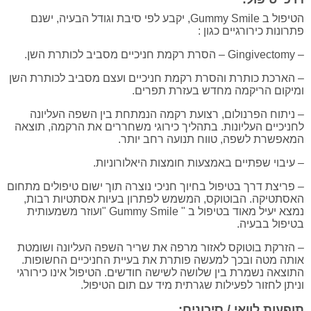
הטיפול ב Gummy Smile, יקבע לפי סיבת וגודל הבעיה, ישנם
פתרונות כירורגיים כגון :
– Gingivectomy – הסרת רקמת חניכיים מסביב לכותרת השן.
– הארכת כותרת והסרת רקמת חניכיים ועצם מסביב לכותרת השן
ומיקום הריקמה מחדש בעזרת תפרים.
– ניתוח הפרנולום, רצועת רקמה הנמתחת בין השפה העליונה
לחניכיים העליונות. בתהליך כירוגי משחררים את הרקמה, תוצאה
המאפשרת לשפה, טווח תנועה רחב יותר.
– עיבוי שפתיים באמצעות חומצות היאלורוניות.
– פריצת דרך בטיפול בחיוך חניכי נוצרה תוך ישום טיפולים מתחום
האסתטיקה. הבוטוקס, המשמש לפתרון בעיות אסתטיות רבות,
נמצא יעיל מאוד בטיפול ב " Gummy Smile "ועוזר משמעותית
בטיפול בבעיה.
– הזרקת בוטוקס לאזור מרפה את שריר השפה העליונה ושומטת
אותה מטה ובכך למעשה פותרת את בעיית החניכיים החשופות.
התוצאה נשמרת בין שלושה לשישה חודשים. הטיפול אינו כירורגי
וניתן לחזור לפעילות שגרתית מיד עם תום הטיפול.
תופעות לוואי / סיכונים: