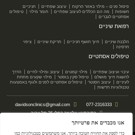
פיסול פנים – מילוי באזור הרקות
עיצוב שפתיים
חניכיים
חשופות
מה הם הכללים לעיצוב שפתיים
חומר מילוי
טיפולים
אסתטיים לגברים
רפואת שיניים
הלבנת שיניים
חיוך חושף חניכיים
חריקת שיניים
ציפוי
חרסינה
טיפולים אסתטיים
עיבוי ועיצוב שפתיים
מילוי קמטים
עיצוב ומילוי לחיים
הדרך
להשגת חיוך מושלם
טיפול סקין בוסטר
מילוי שקעים מתחת
לעיניים
עיצוב הסנטר
טיפולים אסתטיים לפנים ולגוף באמצעות
טכנולוגיות חדשות
davidsonclinics@gmail.com
077-2316333
כתובתינו: אליעזר קפלן 36 תל אביב
אנו מכבדים את פרטיותך
הצהרת נגישות
מדיניות פרטיות
כדי לספק את החוויה הטובה ביותר, אנו משתמשים בטכנולוגיות כמו