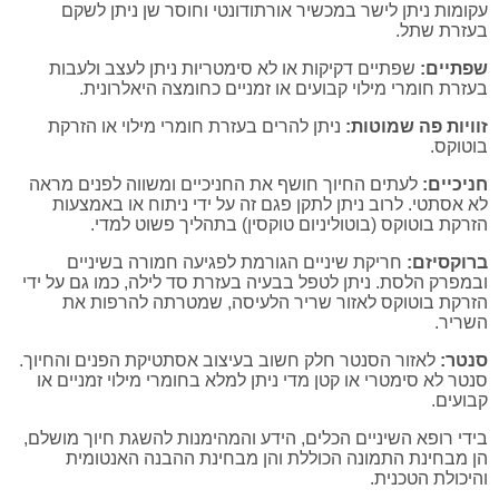
עקומות ניתן לישר במכשיר אורתודונטי וחוסר שן ניתן לשקם
בעזרת שתל.
שפתיים:
שפתיים דקיקות או לא סימטריות ניתן לעצב ולעבות
בעזרת חומרי מילוי קבועים או זמניים כחומצה היאלרונית.
זוויות פה שמוטות:
ניתן להרים בעזרת חומרי מילוי או הזרקת
בוטוקס.
חניכיים:
לעתים החיוך חושף את החניכיים ומשווה לפנים מראה
לא אסתטי. לרוב ניתן לתקן פגם זה על ידי ניתוח או באמצעות
הזרקת בוטוקס (בוטוליניום טוקסין) בתהליך פשוט למדי.
ברוקסיזם:
חריקת שיניים הגורמת לפגיעה חמורה בשיניים
ובמפרק הלסת. ניתן לטפל בבעיה בעזרת סד לילה, כמו גם על ידי
הזרקת בוטוקס לאזור שריר הלעיסה, שמטרתה להרפות את
השריר.
סנטר:
לאזור הסנטר חלק חשוב בעיצוב אסתטיקת הפנים והחיוך.
סנטר לא סימטרי או קטן מדי ניתן למלא בחומרי מילוי זמניים או
קבועים.
בידי רופא השיניים הכלים, הידע והמהימנות להשגת חיוך מושלם,
הן מבחינת התמונה הכוללת והן מבחינת ההבנה האנטומית
והיכולת הטכנית.