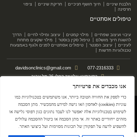
הלבנת שיניים
חיוך חושף חניכיים
חריקת שיניים
ציפוי
חרסינה
טיפולים אסתטיים
עיבוי ועיצוב שפתיים
מילוי קמטים
עיצוב ומילוי לחיים
הדרך
להשגת חיוך מושלם
טיפול סקין בוסטר
מילוי שקעים מתחת
לעיניים
עיצוב הסנטר
טיפולים אסתטיים לפנים ולגוף באמצעות
טכנולוגיות חדשות
davidsonclinics@gmail.com
077-2316333
כתובתינו: אליעזר קפלן 36 תל אביב
אנו מכבדים את פרטיותך
הצהרת נגישות
מדיניות פרטיות
כדי לספק את החוויה הטובה ביותר, אנו משתמשים בטכנולוגיות כמו
עוגיות (cookies) לאחסון ו/או גישה למידע מהמכשיר. מתן הסכמה
DESIGN BY MEDICAL ONLINE
לשימוש בטכנולוגיות אלה יאפשר לנו לעבד נתונים כגון דפוסי גלישה או
© All rights reserved
מזהים ייחודיים באתר זה. אי מתן הסכמה או ביטול ההסכמה עלולים
להשפיע לרעה על תפקודן של תכונות מסוימות ועל ביצועי האתר.